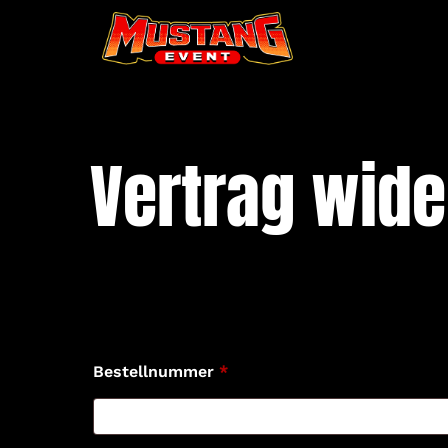
Vertrag wide
Bestellnummer
Page URI *erforderlich
*