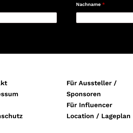
Nachname
*
kt
Für Aussteller /
essum
Sponsoren
Für Influencer
nschutz
Location / Lageplan